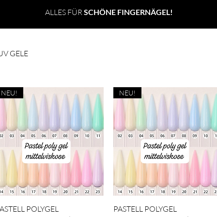
ALLES FÜR
SCHÖNE FINGERNÄGEL!
UV GELE
Teddybär Set
SOFIA BELLA
LOVARE TEE
NEU!
NEU!
Schnellansicht
Schnellansicht
ASTELL POLYGEL
PASTELL POLYGEL