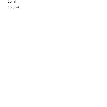
15ml
Preis
19,99 €