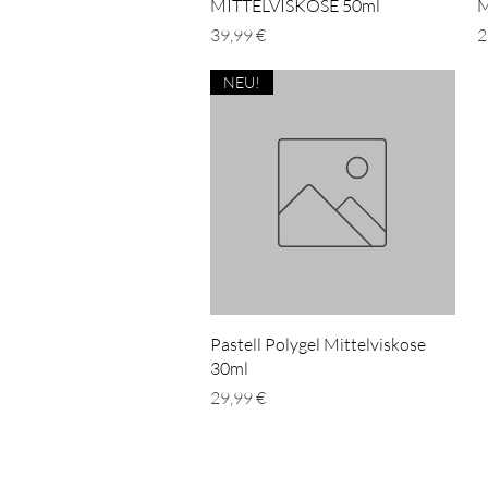
MITTELVISKOSE 50ml
M
Preis
P
39,99 €
2
NEU!
Schnellansicht
Pastell Polygel Mittelviskose
30ml
Preis
29,99 €