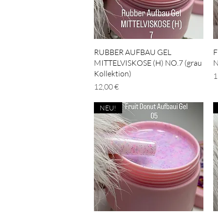
Schnellansicht
RUBBER AUFBAU GEL
F
MITTELVISKOSE (H) NO.7 (grau
N
Kollektion)
P
1
Preis
12,00 €
NEU!