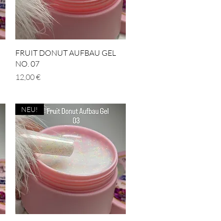
Schnellansicht
FRUIT DONUT AUFBAU GEL
NO. 07
Preis
12,00 €
NEU!