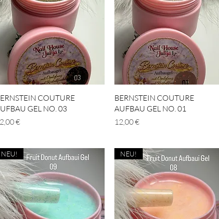
Schnellansicht
Schnellansicht
ERNSTEIN COUTURE
BERNSTEIN COUTURE
UFBAU GEL NO. 03
AUFBAU GEL NO. 01
reis
Preis
2,00 €
12,00 €
NEU!
NEU!