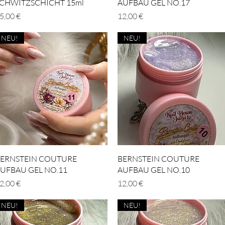
CHWITZSCHICHT 15ml
AUFBAU GEL NO.17
reis
Preis
5,00 €
12,00 €
NEU!
NEU!
Schnellansicht
Schnellansicht
ERNSTEIN COUTURE
BERNSTEIN COUTURE
UFBAU GEL NO.11
AUFBAU GEL NO.10
reis
Preis
2,00 €
12,00 €
NEU!
NEU!