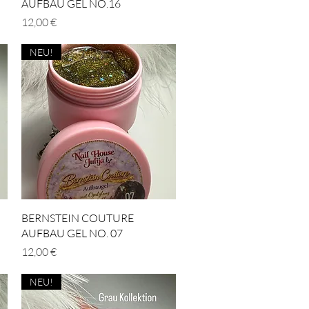
AUFBAU GEL NO.16
Preis
12,00 €
NEU!
Schnellansicht
BERNSTEIN COUTURE
AUFBAU GEL NO. 07
Preis
12,00 €
NEU!