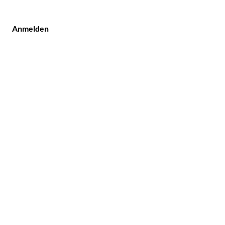
Anmelden
undendienst
illeriestraße 9
117 Kassel