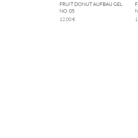
Schnellansicht
FRUIT DONUT AUFBAU GEL
F
NO. 05
N
Preis
P
12,00 €
1