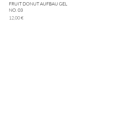
Schnellansicht
FRUIT DONUT AUFBAU GEL
NO. 03
Preis
12,00 €