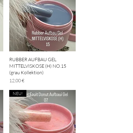
Schnellansicht
RUBBER AUFBAU GEL
MITTELVISKOSE (H) NO.15
(grau Kollektion)
Preis
12,00 €
NEU!