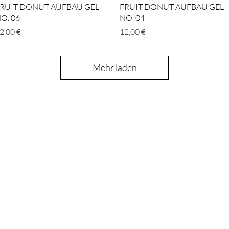
Schnellansicht
Schnellansicht
RUIT DONUT AUFBAU GEL
FRUIT DONUT AUFBAU GEL
O. 06
NO. 04
reis
Preis
2,00 €
12,00 €
Mehr laden
Schon auf der
Liste?
Für exklusive Angebote und Rabatte anmelden