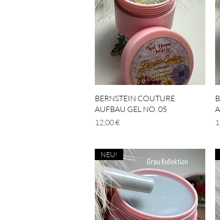
Schnellansicht
BERNSTEIN COUTURE
B
AUFBAU GEL NO. 05
A
Preis
P
12,00 €
1
NEU!