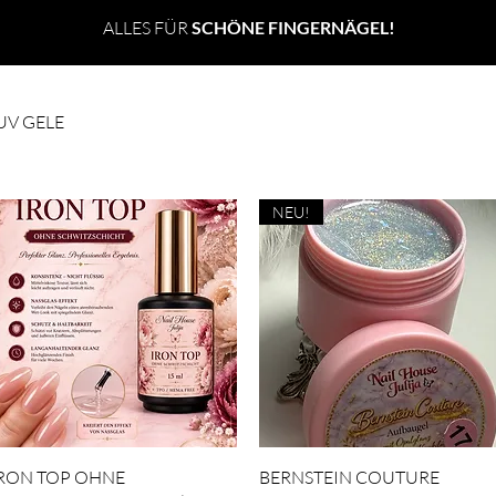
ALLES FÜR
SCHÖNE FINGERNÄGEL!
UV GELE
Teddybär Set
SOFIA BELLA
LOVARE TEE
NEU!
Schnellansicht
Schnellansicht
RON TOP OHNE
BERNSTEIN COUTURE