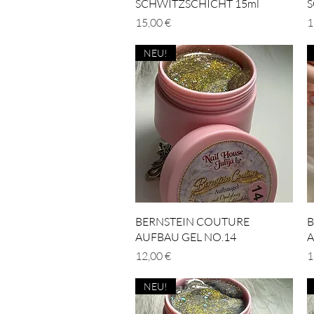
SCHWITZSCHICHT 15ml
S
Preis
P
15,00 €
1
NEU!
Schnellansicht
BERNSTEIN COUTURE
B
AUFBAU GEL NO.14
A
Preis
P
12,00 €
1
NEU!