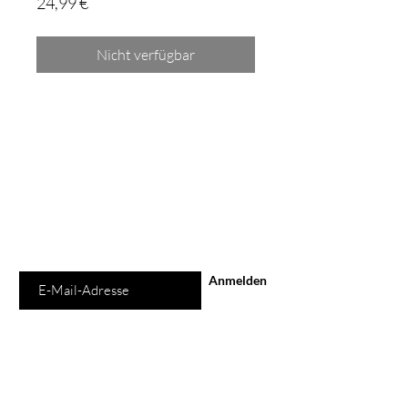
Preis
24,99 €
Nicht verfügbar
Schon auf der
Liste?
Für exklusive Angebote und Rabatte
anmelden
E-Mail-Adresse
Anmelden