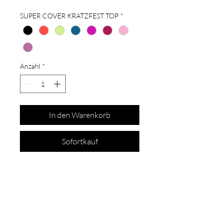
SUPER COVER KRATZFEST TOP
*
Anzahl
*
In den Warenkorb
Sofortkauf
Schon auf der
Liste?
Für exklusive Angebote und Rabatte
anmelden