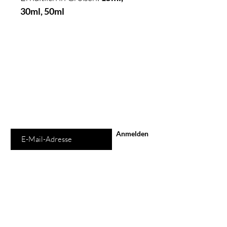
30ml, 50ml
Schon auf der
Liste?
Für exklusive Angebote und Rabatte
anmelden
E-Mail-Adresse
Anmelden