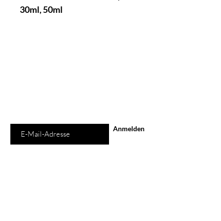
30ml, 50ml
Schon auf der
Liste?
Für exklusive Angebote und Rabatte
anmelden
E-Mail-Adresse
Anmelden