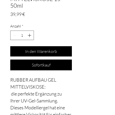
50ml
Preis
39,99 €
Anzahl
*
In den Warenkorb
Sofortkauf
RUBBER AUFBAU GEL
MITTELVISKOSE:
die perfekte Ergänzung zu
Ihrer UV-Gel-Sammlung.
Dieses Modelliergel hat eine
mittlere Viskosität für einfaches