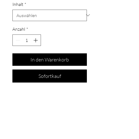
Inhalt
*
Anzahl
*
In den Warenkorb
Sofortkauf
Schon auf der
Liste?
Für exklusive Angebote und Rabatte
anmelden