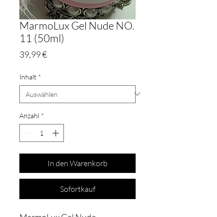
MarmoLux Gel Nude NO.
11 (50ml)
Preis
39,99 €
Inhalt
*
Anzahl
*
In den Warenkorb
Sofortkauf
MarmoLux Gel Nude –