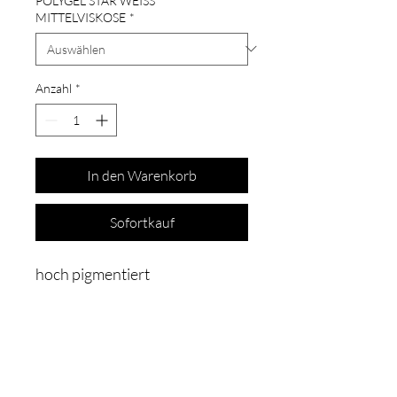
POLYGEL STAR WEISS
MITTELVISKOSE
*
Anzahl
*
In den Warenkorb
Sofortkauf
hoch pigmentiert
Schon auf der
Liste?
Für exklusive Angebote und Rabatte