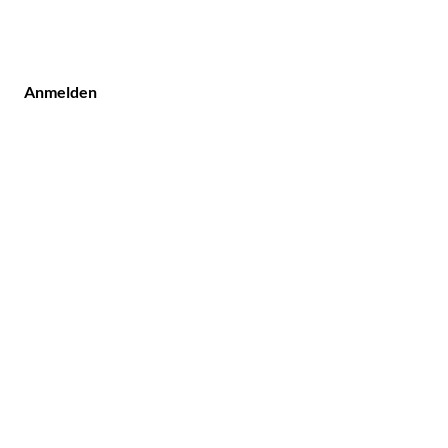
Anmelden
undendienst
illeriestraße 9