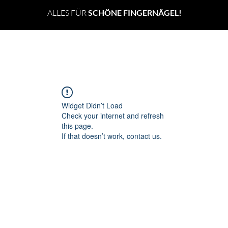
ALLES FÜR
SCHÖNE FINGERNÄGEL!
UV GELE
Teddybär Set
SOFIA BELLA
LOVARE TEE
Widget Didn’t Load
Check your internet and refresh
this page.
If that doesn’t work, contact us.